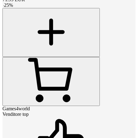
-
25
%
Games4world
Venditore top