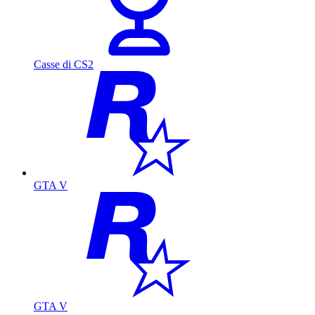
Casse di CS2
GTA V
GTA V