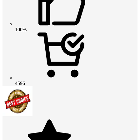
100%
4596