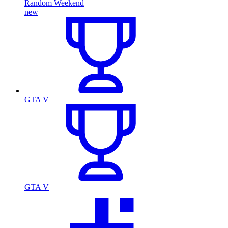
Random Weekend
new
GTA V
GTA V