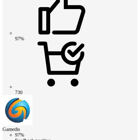
97%
730
Gamedis
97%