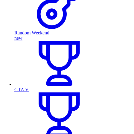
Random Weekend
new
GTA V