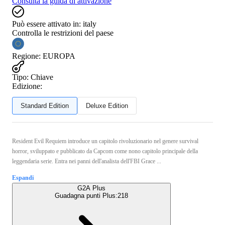
Consulta la guida di attivazione
Può essere attivato in:
italy
Controlla le restrizioni del paese
Regione
:
EUROPA
Tipo
:
Chiave
Edizione:
Standard Edition
Deluxe Edition
Resident Evil Requiem introduce un capitolo rivoluzionario nel genere survival
horror, sviluppato e pubblicato da Capcom come nono capitolo principale della
leggendaria serie. Entra nei panni dell'analista dell'FBI Grace ...
Espandi
G2A Plus
Guadagna punti Plus:
218