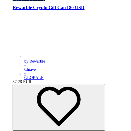
Rewarble Crypto Gift Card 80 USD
by Rewarble
•
Chiave
•
GLOBALE
87.28
EUR