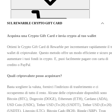
SUL REWARBLE CRYPTO GIFT CARD
Acquista una Crypto Gift Card e invia crypto al tuo wallet
Ottieni le Crypto Gift Card di Rewarble per incrementare rapidamente il 
wallet di criptovalute. Questo metodo offre un modo efficiente e sicuro p
OFFERTO DA 9 VENDITORI
aumentare i tuoi fondi in crypto. E, puoi facilmente pagare con carta di
credito o PayPal.
Quali criptovalute posso acquistare?
Basta scegliere la valuta, fornirci l'indirizzo di trasferimento e ci
occuperemo di tutto il resto. Alcune delle criptovalute disponibili sono
Rewarble Crypto Gift Card 110 USD
Bitcoin (BTC), Dogecoin (DOGE), Ethereum (ETH), Cardano (ADA),
USD Coin (USDC), Tether USD (Trc20) (USDTT), Tether USD (Erc20)
(USDTE), Litecoin (LTC), Bitcoin Cash (BCH), Ripple (XRP), Tron