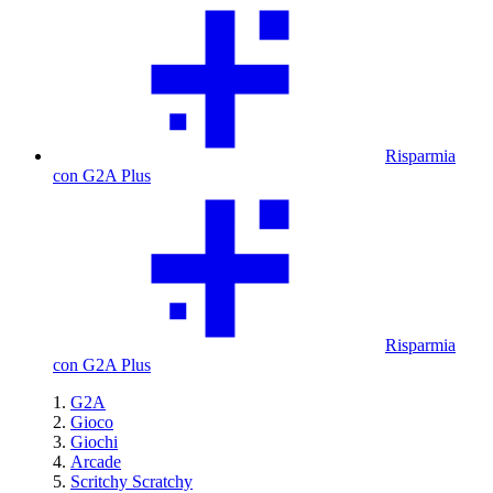
Risparmia
con G2A Plus
Risparmia
con G2A Plus
G2A
Gioco
Giochi
Arcade
Scritchy Scratchy