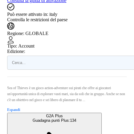
Consulta la guida di attivazione
Può essere attivato in:
italy
Controlla le restrizioni del paese
Regione
:
GLOBALE
Tipo
:
Account
Edizione:
Sea of Thieves è un gioco action-adventure sui pirati che offre ai giocatori
un'opportunità unica di esplorare vasti mari, sia da soli che in gruppo. Anche se non
c'è un obiettivo nel gioco e sei libero di plasmare il tu ...
Espandi
G2A Plus
Guadagna punti Plus:
134