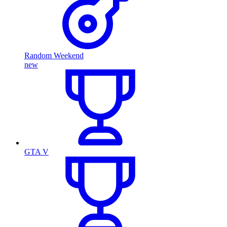
Random Weekend
new
GTA V