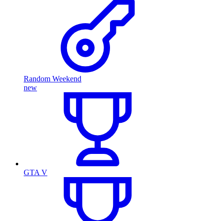
Random Weekend
new
GTA V