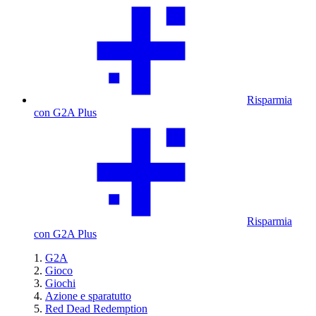
Risparmia
con G2A Plus
Risparmia
con G2A Plus
G2A
Gioco
Giochi
Azione e sparatutto
Red Dead Redemption