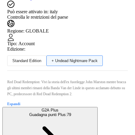
Può essere attivato in:
italy
Controlla le restrizioni del paese
Regione
:
GLOBALE
Tipo
:
Account
Edizione:
Standard Edition
+ Undead Nightmare Pack
Red Dead Redemption: Vivi la storia dell'ex fuorilegge John Marston mentre bracca
gli ultimi membri rimasti della Banda Van der Linde in questo acclamato debutto su
PC, predecessore di Red Dead Redemption 2.
Espandi
G2A Plus
Guadagna punti Plus:
79