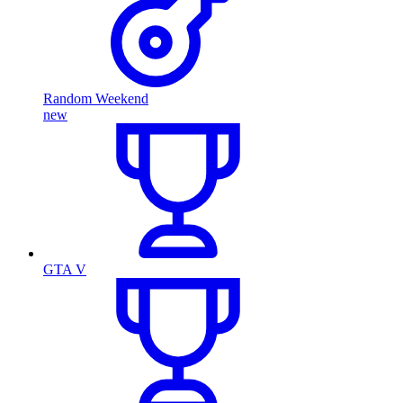
Random Weekend
new
GTA V