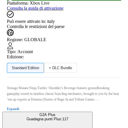
Piattaforma
:
Xbox Live
Consulta la guida di attivazione
Può essere attivato in:
italy
Controlla le restrizioni del paese
Regione
:
GLOBALE
Tipo
:
Account
Edizione:
Standard Edition
+ DLC Bundle
Teenage Mutant Ninja Turtles: Shredder’s Revenge features groundbreaking
gameplay rooted in timeless classic brawling mechanics, brought to you by the beat
’em up experts at Dotemu (Streets of Rage 4) and Tribute Games. ...
Espandi
G2A Plus
Guadagna punti Plus:
117