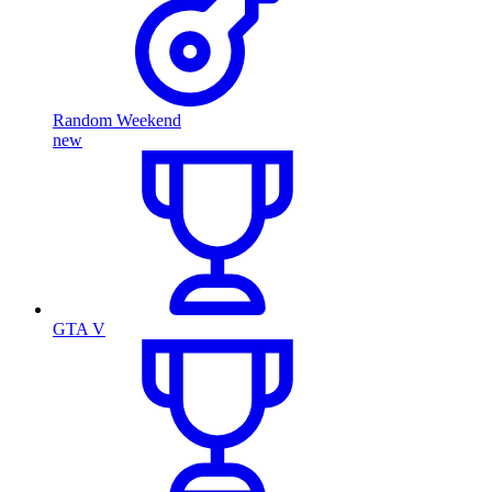
Random Weekend
new
GTA V