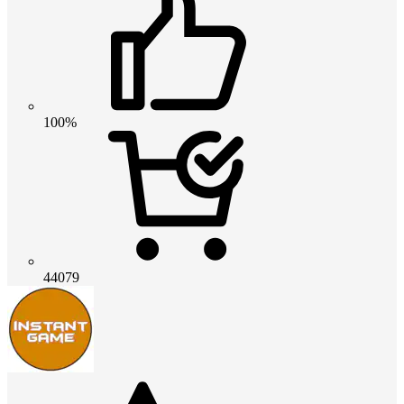
100%
44079