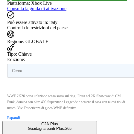
Piattaforma
:
Xbox Live
Consulta la guida di attivazione
Può essere attivato in:
italy
Controlla le restrizioni del paese
Regione
:
GLOBALE
Tipo
:
Chiave
Edizione:
WWE 2K26 porta un'azione senza sosta sul ring! Entra nel 2K Showcase di CM
Punk, domina con oltre 400 Superstar e Leggende e scatena il caos con nuovi tipi di
match. Vivi l'esperienza di gioco WWE definitiva.
Espandi
G2A Plus
Guadagna punti Plus:
265