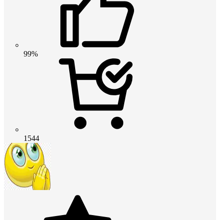
99%
1544