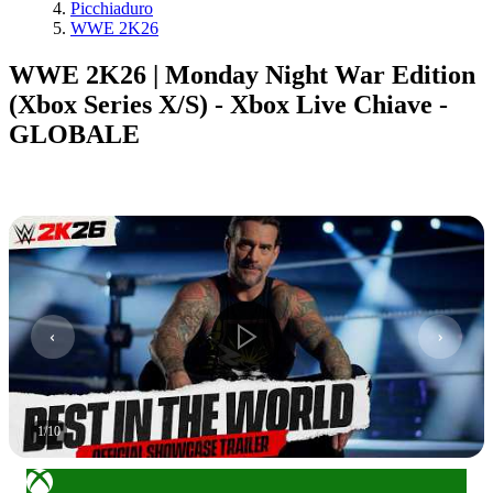
Picchiaduro
WWE 2K26
WWE 2K26 | Monday Night War Edition
(Xbox Series X/S) - Xbox Live Chiave -
GLOBALE
1
/
10