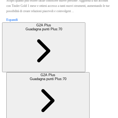
Scopri quanto può essere facile conoscere nuove persone! Aggiorna il tuo account
con Tinder Gold 1 mese e ottieni accesso a tanti nuovi strumenti, aumentando le tue
possibilità di creare relazioni piacevoli e coinvolgent ...
Espandi
G2A Plus
Guadagna punti Plus:
70
G2A Plus
Guadagna punti Plus:
70