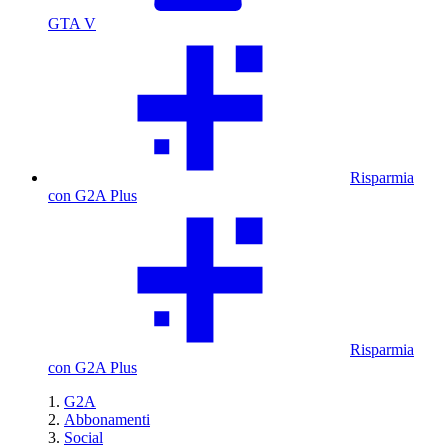
GTA V
Risparmia
con G2A Plus
Risparmia
con G2A Plus
G2A
Abbonamenti
Social