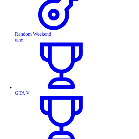
Random Weekend
new
GTA V