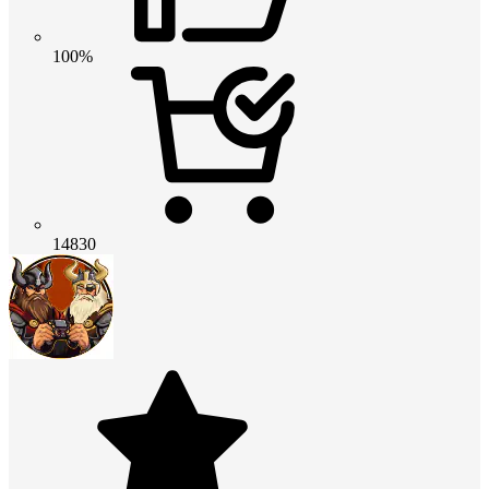
100%
14830