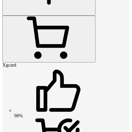
Xgcard
98%