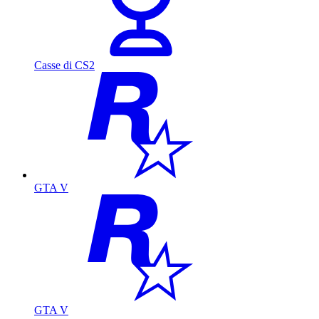
Casse di CS2
GTA V
GTA V