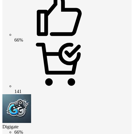
66%
141
Digigate
66%