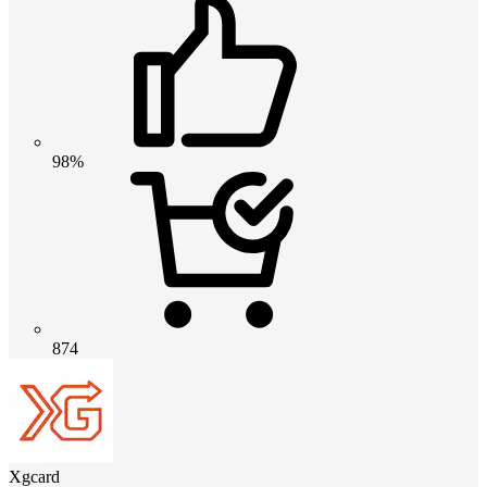
98%
874
Xgcard