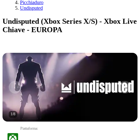
Picchiaduro
Undisputed
Undisputed (Xbox Series X/S) - Xbox Live
Chiave - EUROPA
1
/
8
Piattaforma
: