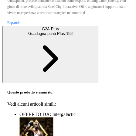
Undisputed, precedentemente conosciuto come eSports Boxing Club (ESBC), è un
gioco di boxe sviluppato da Steel City Interactive. Offre ai giocatori l'opportunità di
vivere un'esperienza autentica e strategica nel mondo d ...
Espandi
G2A Plus
Guadagna punti Plus:
183
Questo prodotto è esaurito.
Vedi alcuni articoli simili:
OFFERTO DA: Intergalactic