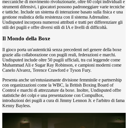
meccaniche di movimento rivoluzionarie, oltre 60 colpi individuali e
strumenti difensivi, i giocatori possono padroneggiare varie tecniche
e tattiche. Include un sistema di interazione basato sulla fisica e una
gestione realistica della resistenza con il sistema Adrenaline.
Undisputed incorpora numerosi attributi e tratti per differenziare gli
stili dei pugili e offre diversi stili di IA e livelli di difficoltà.
Il Mondo della Boxe
Il gioco porta un'autenticità senza precedenti nel genere della boxe
grazie alla collaborazione con pugili reali, federazioni e marchi.
Undisputed include oltre 50 pugili ufficiali, tra cui leggende come
Muhammad Ali e Sugar Ray Robinson, e campioni moderni come
Canelo Alvarez, Terence Crawford e Tyson Fury.
Presenta anche un'entusiasmante divisione femminile e partnership
con organizzazioni come la WBC, la British Boxing Board of
Control e marchi di attrezzature da boxe. Inoltre, Undisputed offre
statistiche dei colpi e una presentazione con CompuBox,
introduzioni dei pugili a cura di Jimmy Lennon Jr. e l'arbitro di fama
Kenny Bayless.