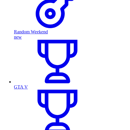
Random Weekend
new
GTA V