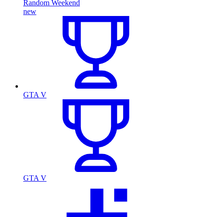
Random Weekend
new
GTA V
GTA V