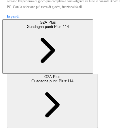
cercano l'esperienza di gioco più completa e coinvolgente su tutte le console Xbox e
PC. Con la selezione più ricca di giochi, funzionalità all ...
Espandi
G2A Plus
Guadagna punti Plus:
114
G2A Plus
Guadagna punti Plus:
114