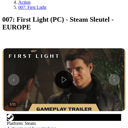
Action
007: First Light
007: First Light (PC) - Steam Sleutel -
EUROPE
1
/
11
Platform
:
Steam