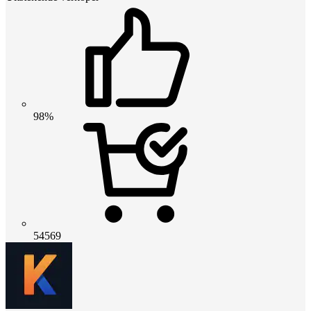
98%
54569