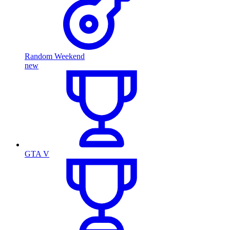
Random Weekend
new
GTA V