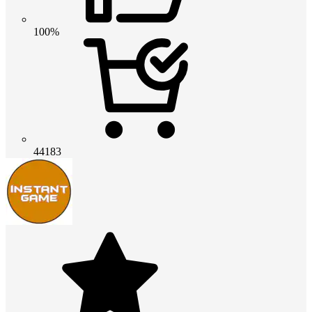
100%
44183