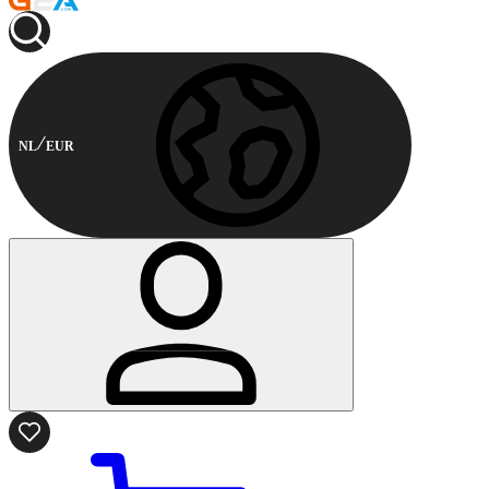
NL
EUR