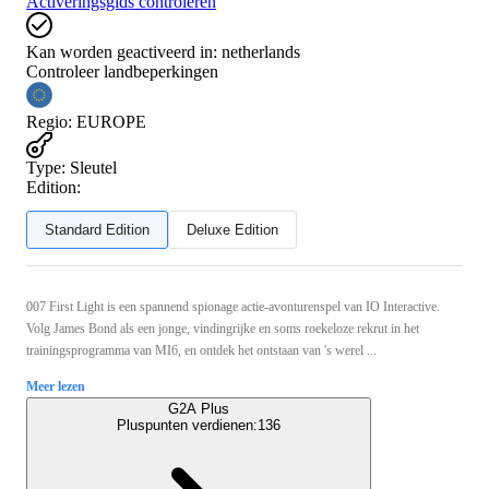
Activeringsgids controleren
Kan worden geactiveerd in:
netherlands
Controleer landbeperkingen
Regio
:
EUROPE
Type
:
Sleutel
Edition:
Standard Edition
Deluxe Edition
007 First Light is een spannend spionage actie-avonturenspel van IO Interactive.
Volg James Bond als een jonge, vindingrijke en soms roekeloze rekrut in het
trainingsprogramma van MI6, en ontdek het ontstaan van 's werel ...
Meer lezen
G2A Plus
Pluspunten verdienen:
136