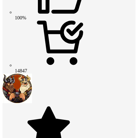
100%
14847