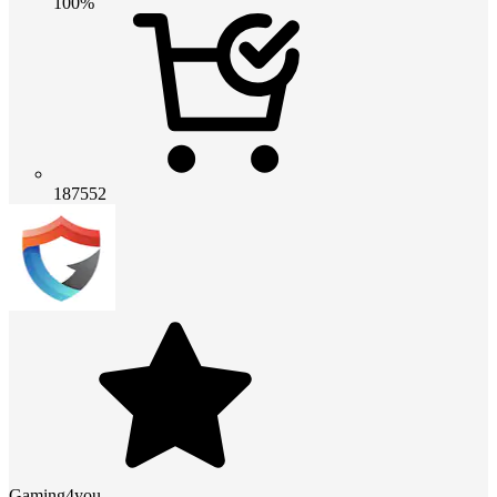
100%
187552
Gaming4you