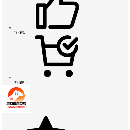
100%
37689