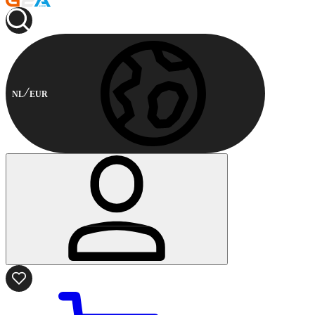
NL
EUR