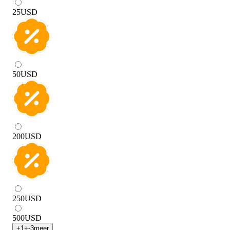
25
USD
50
USD
200
USD
250
USD
500
USD
+
1
+
-3
meer