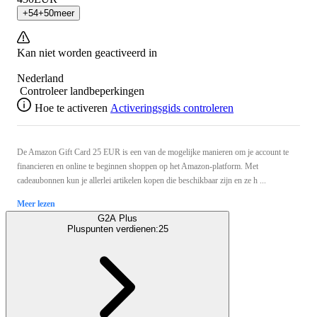
+
54
+
50
meer
Kan niet worden geactiveerd in
Nederland
Controleer landbeperkingen
Hoe te activeren
Activeringsgids controleren
De Amazon Gift Card 25 EUR is een van de mogelijke manieren om je account te
financieren en online te beginnen shoppen op het Amazon-platform. Met
cadeaubonnen kun je allerlei artikelen kopen die beschikbaar zijn en ze h ...
Meer lezen
G2A Plus
Pluspunten verdienen:
25