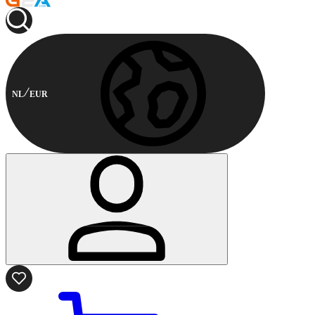
NL
EUR