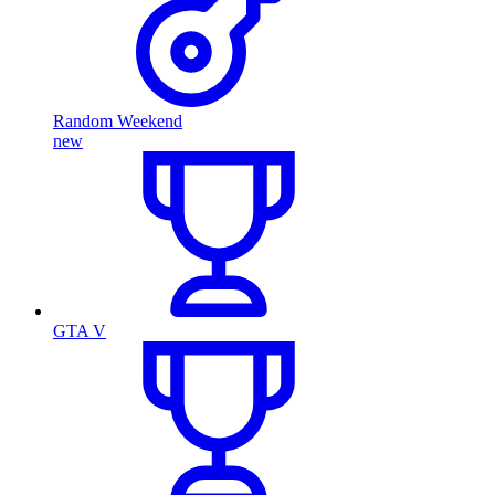
Random Weekend
new
GTA V