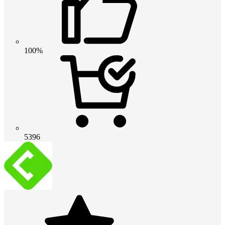
100%
5396