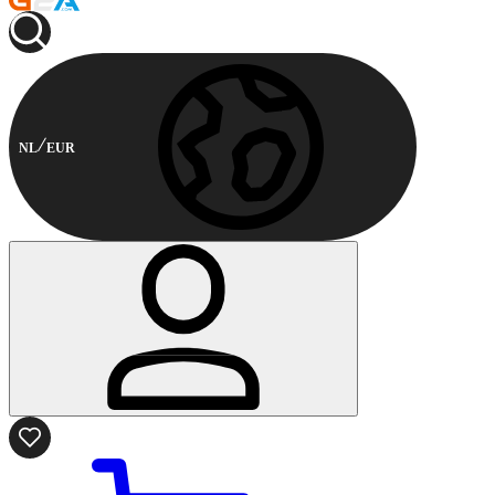
NL
EUR