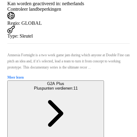
Kan worden geactiveerd in:
netherlands
Controleer landbeperkingen
Regio
:
GLOBAL
Type
:
Sleutel
Amnesia Fortnight is a two week game jam during which anyone at Double Fine can
pitch an idea and, if it’s selected, lead a team to turn it from concept to working
prototype. This documentary series is the ultimate recor ...
Meer lezen
G2A Plus
Pluspunten verdienen:
11