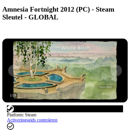
Amnesia Fortnight 2012 (PC) - Steam
Sleutel - GLOBAL
1
/
19
Platform
:
Steam
Activeringsgids controleren