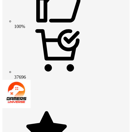
100%
37696