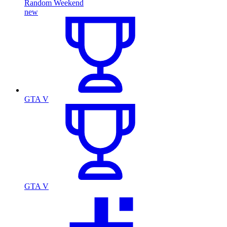
Random Weekend
new
GTA V
GTA V