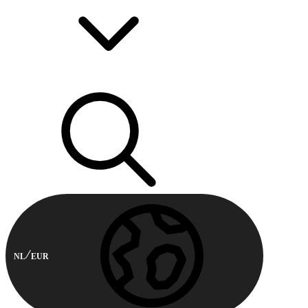
NL
EUR