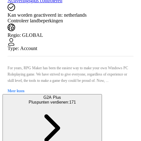
Activeringsgids controleren
Kan worden geactiveerd in:
netherlands
Controleer landbeperkingen
Regio
:
GLOBAL
Type
:
Account
For years, RPG Maker has been the easiest way to make your own Windows PC
Roleplaying game. We have strived to give everyone, regardless of experience or
skill level, the tools to make a game they could be proud of. Now, ...
Meer lezen
G2A Plus
Pluspunten verdienen:
171