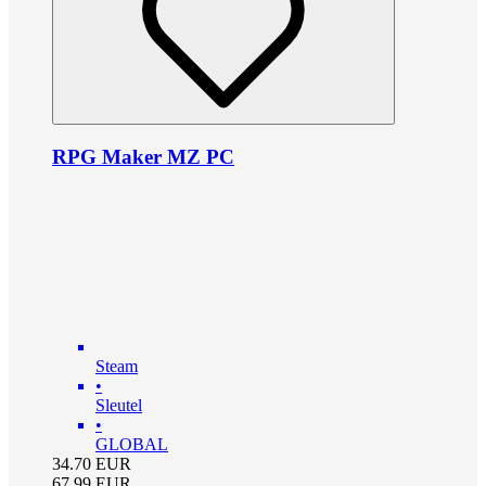
RPG Maker MZ PC
Steam
•
Sleutel
•
GLOBAL
34.70
EUR
67.99
EUR