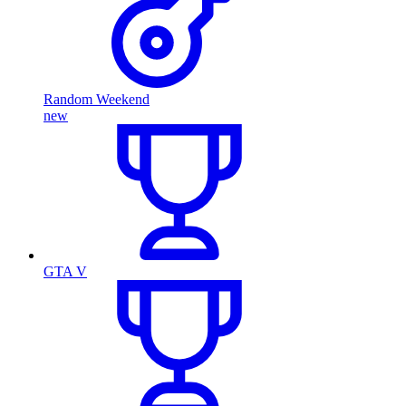
Random Weekend
new
GTA V