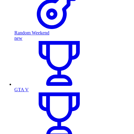
Random Weekend
new
GTA V