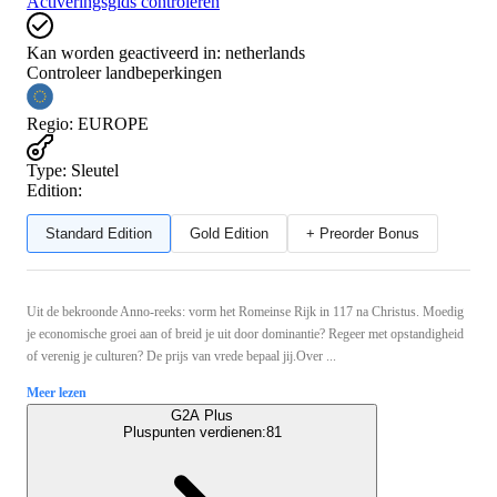
Activeringsgids controleren
Kan worden geactiveerd in:
netherlands
Controleer landbeperkingen
Regio
:
EUROPE
Type
:
Sleutel
Edition:
Standard Edition
Gold Edition
+ Preorder Bonus
Uit de bekroonde Anno-reeks: vorm het Romeinse Rijk in 117 na Christus. Moedig
je economische groei aan of breid je uit door dominantie? Regeer met opstandigheid
of verenig je culturen? De prijs van vrede bepaal jij.Over ...
Meer lezen
G2A Plus
Pluspunten verdienen:
81