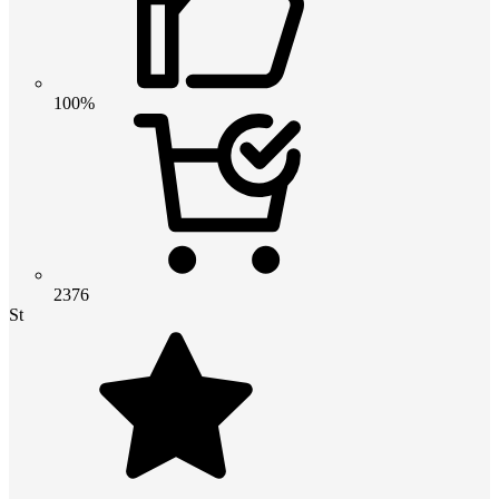
100%
2376
St