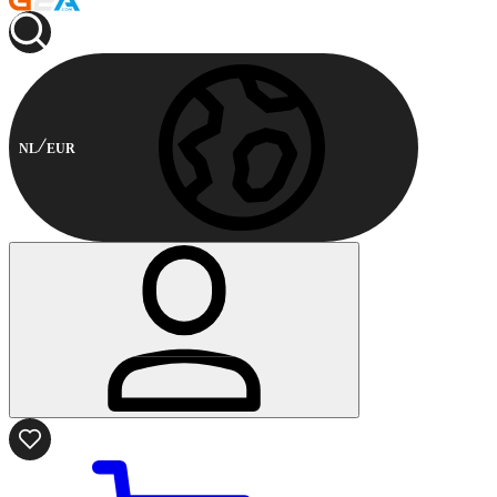
NL
EUR