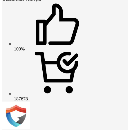
100%
187678