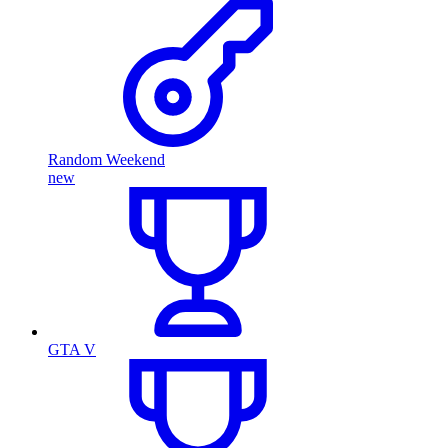
Random Weekend
new
GTA V