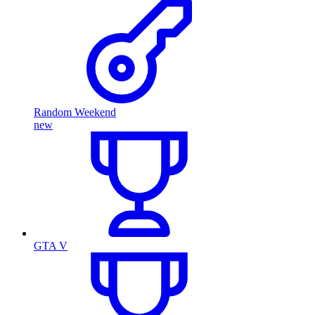
Random Weekend
new
GTA V