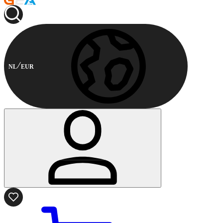
NL
EUR