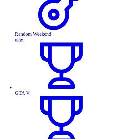
Random Weekend
new
GTA V