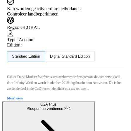
Kan worden geactiveerd in:
netherlands
Controleer landbeperkingen
Regio
:
GLOBAL
Type
:
Account
Edition:
Standard Edition
Digital Standard Edition
Call of Duty: Modern Warfare is een aankomende first-person shooter ontwikkeld
door Infinity Ward en wordt in oktober 2019 uitgebracht door Activision. Dit is het
zestiende deel in de CoD-reeks. Het dient ook als een zac ...
Meer lezen
G2A Plus
Pluspunten verdienen:
224