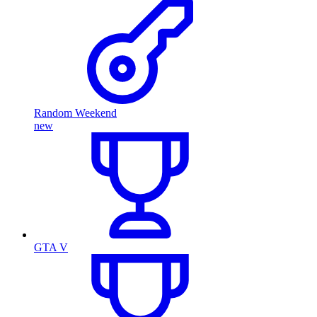
Random Weekend
new
GTA V