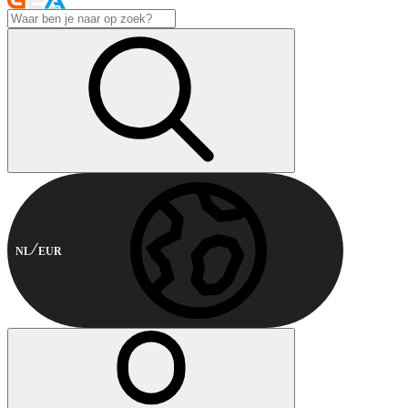
NL
EUR