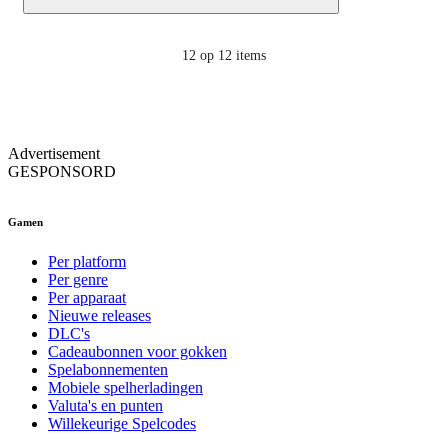
12
op 12 items
Advertisement
GESPONSORD
Gamen
Per platform
Per genre
Per apparaat
Nieuwe releases
DLC's
Cadeaubonnen voor gokken
Spelabonnementen
Mobiele spelherladingen
Valuta's en punten
Willekeurige Spelcodes