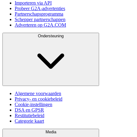
Importeren via API
Probeer G2A-advertenties
Partnerschapsprogramma
Schepper partnerschappen
Adverteren op G2A.COM
Ondersteuning
Algemene voorwaarden
Privacy- en cookiebeleid
Cookie-instellingen
DSA en GPSR
Restitutiebeleid
Categorie kaart
Media