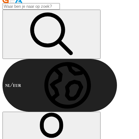
NL
EUR