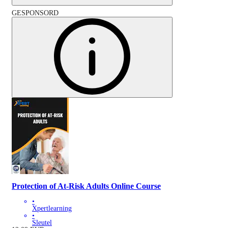
GESPONSORD
Protection of At-Risk Adults Online Course
•
Xpertlearning
•
Sleutel