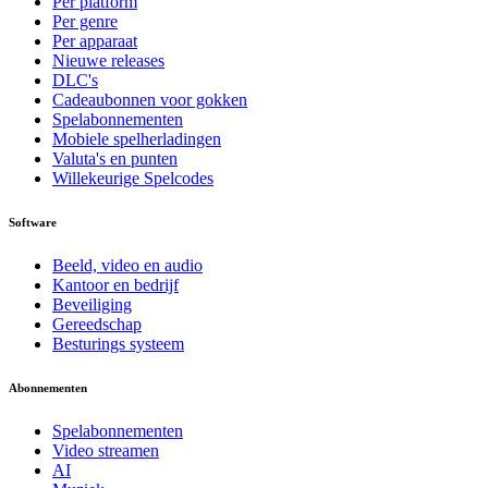
Per platform
Per genre
Per apparaat
Nieuwe releases
DLC's
Cadeaubonnen voor gokken
Spelabonnementen
Mobiele spelherladingen
Valuta's en punten
Willekeurige Spelcodes
Software
Beeld, video en audio
Kantoor en bedrijf
Beveiliging
Gereedschap
Besturings systeem
Abonnementen
Spelabonnementen
Video streamen
AI