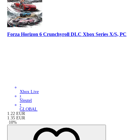
Forza Horizon 6 Crunchyroll DLC Xbox Series X/S, PC
Xbox Live
•
Sleutel
•
GLOBAL
1.22
EUR
1.35
EUR
-
10
%