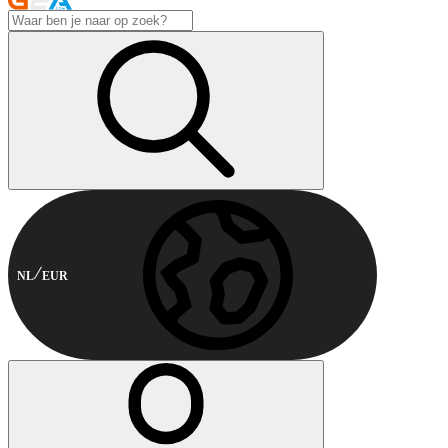
NL
EUR