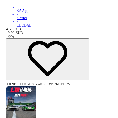
EA App
•
Sleutel
•
GLOBAL
4.51
EUR
19.99
EUR
-
77
%
AANBIEDINGEN VAN 20 VERKOPERS