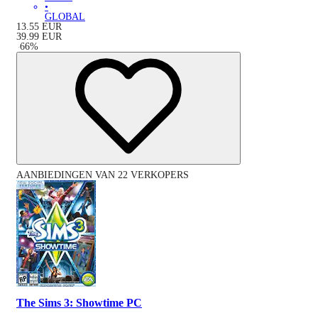
•
GLOBAL
13.55
EUR
39.99
EUR
-
66
%
AANBIEDINGEN VAN 22 VERKOPERS
The Sims 3: Showtime PC