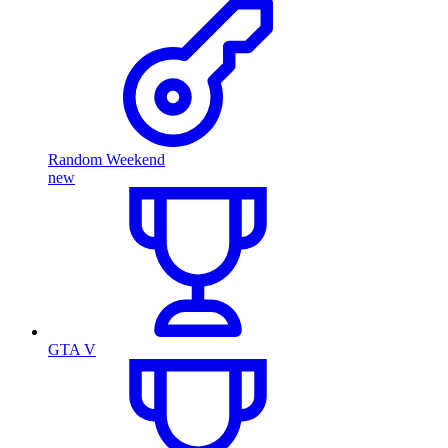
Random Weekend
new
GTA V