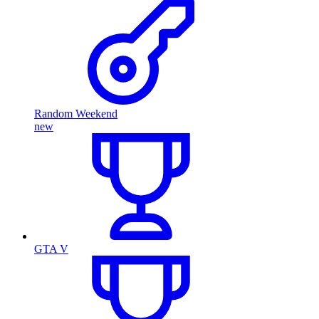
Random Weekend
new
GTA V