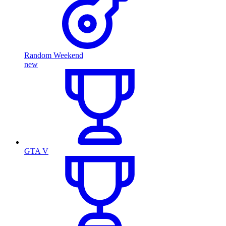
Random Weekend
new
GTA V