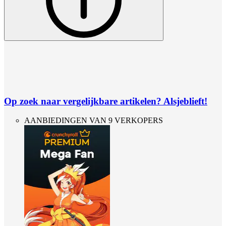
Op zoek naar vergelijkbare artikelen? Alsjeblieft!
AANBIEDINGEN VAN 9 VERKOPERS