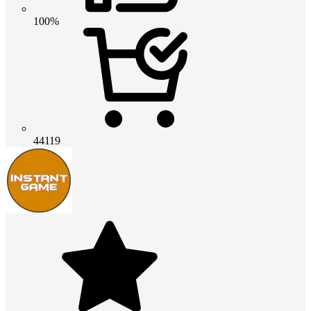
100%
44119