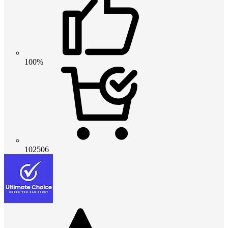
100%
102506