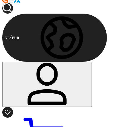
NL
EUR