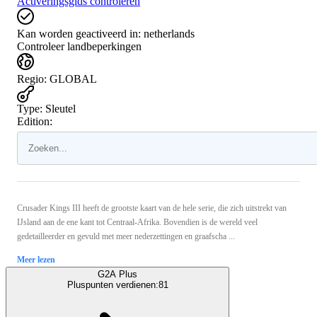
Activeringsgids controleren
Kan worden geactiveerd in:
netherlands
Controleer landbeperkingen
Regio
:
GLOBAL
Type
:
Sleutel
Edition:
Crusader Kings III heeft de grootste kaart van de hele serie, die zich uitstrekt van
IJsland aan de ene kant tot Centraal-Afrika. Bovendien is de wereld veel
gedetailleerder en gevuld met meer nederzettingen en graafscha ...
Meer lezen
G2A Plus
Pluspunten verdienen:
81