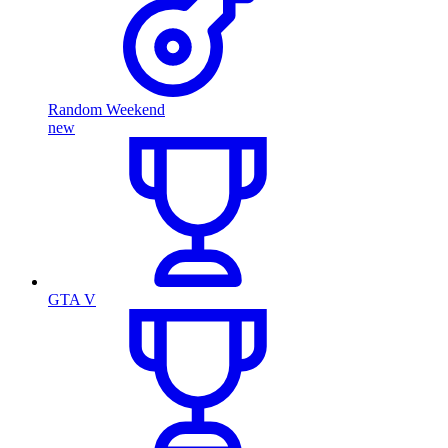
Random Weekend
new
GTA V