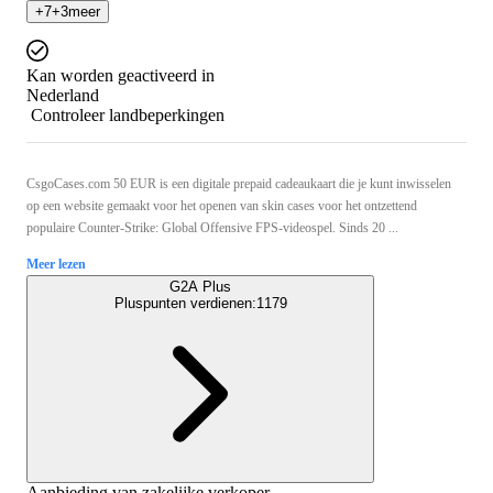
+
7
+
3
meer
Kan worden geactiveerd in
Nederland
Controleer landbeperkingen
CsgoCases.com 50 EUR is een digitale prepaid cadeaukaart die je kunt inwisselen
op een website gemaakt voor het openen van skin cases voor het ontzettend
populaire Counter-Strike: Global Offensive FPS-videospel. Sinds 20 ...
Meer lezen
G2A Plus
Pluspunten verdienen:
1179
Aanbieding van zakelijke verkoper