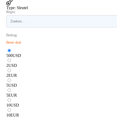
Type
:
Sleutel
Regio:
Bedrag:
Beste deal
500
USD
2
USD
2
EUR
5
USD
5
EUR
10
USD
10
EUR