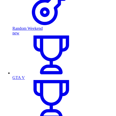
Random Weekend
new
GTA V