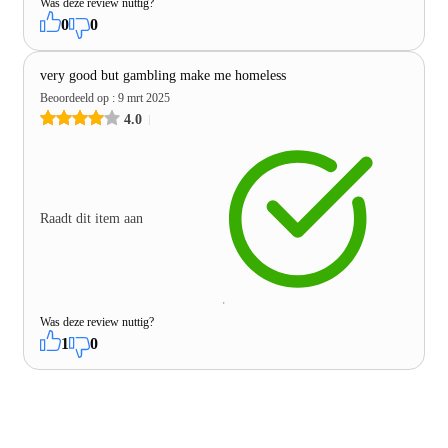
Was deze review nuttig?
0
0
very good but gambling make me homeless
Beoordeeld op
:
9 mrt 2025
4.0
Raadt dit item aan
Was deze review nuttig?
1
0