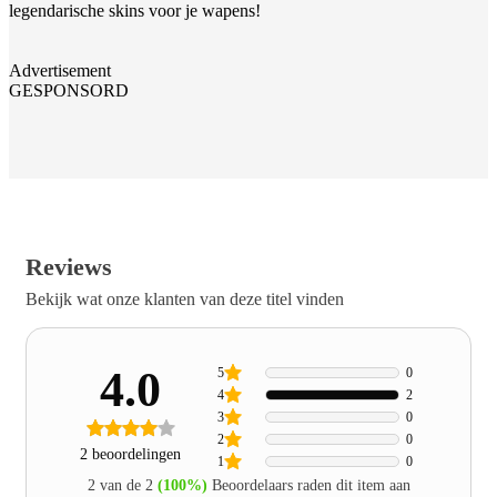
legendarische skins voor je wapens!
Advertisement
GESPONSORD
Reviews
Bekijk wat onze klanten van deze titel vinden
4.0
5
0
4
2
3
0
2
0
2 beoordelingen
1
0
2 van de 2
(100%)
Beoordelaars raden dit item aan