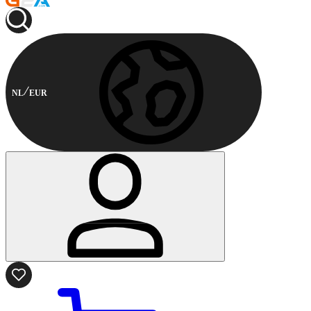
NL
EUR