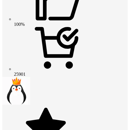
100%
25901