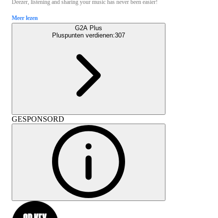
Deezer, listening and sharing your music has never been easier!
Meer lezen
G2A Plus
Pluspunten verdienen:
307
GESPONSORD