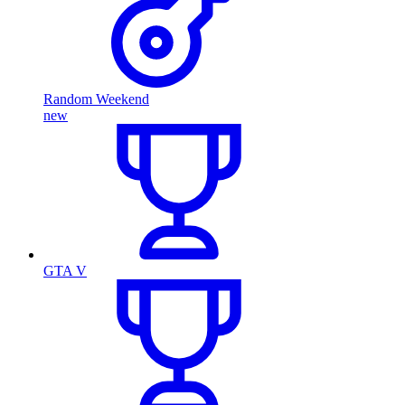
Random Weekend
new
GTA V