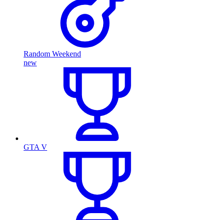
Random Weekend
new
GTA V