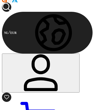
NL
EUR