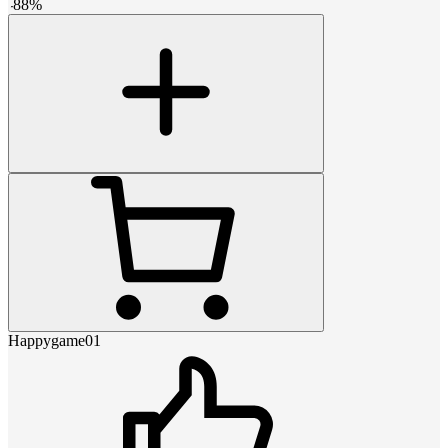
-
88
%
Happygame01