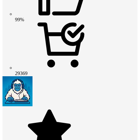
99%
29369