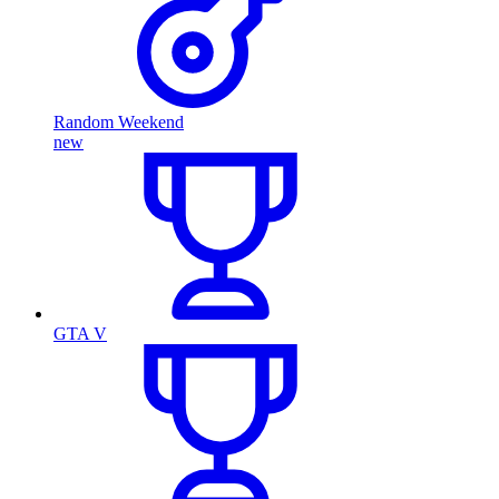
Random Weekend
new
GTA V