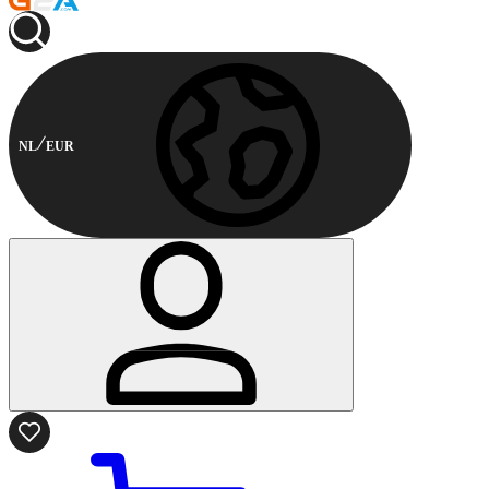
NL
EUR