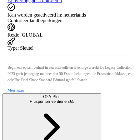
Activeringsgids controleren
Kan worden geactiveerd in:
netherlands
Controleer landbeperkingen
Regio
:
GLOBAL
Type
:
Sleutel
Begin een episch verhaal in een actievolle en levendige wereld.De Legacy Collection
2025 geeft je toegang tot meer dan 50 Exotic-beloningen, de Prismatic-subklasse, en
ook:The Final Shape Standard EditionLightfall Standa ...
Meer lezen
G2A Plus
Pluspunten verdienen:
65