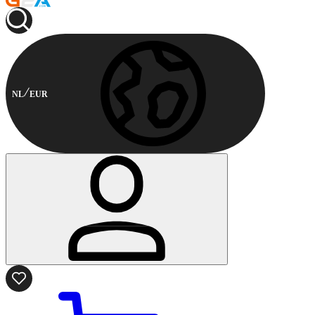
NL
EUR