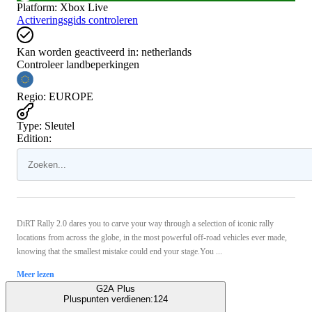
Platform
:
Xbox Live
Activeringsgids controleren
Kan worden geactiveerd in:
netherlands
Controleer landbeperkingen
Regio
:
EUROPE
Type
:
Sleutel
Edition:
DiRT Rally 2.0 dares you to carve your way through a selection of iconic rally
locations from across the globe, in the most powerful off-road vehicles ever made,
knowing that the smallest mistake could end your stage.You ...
Meer lezen
G2A Plus
Pluspunten verdienen:
124