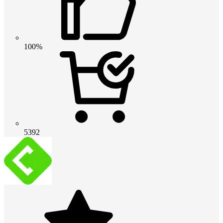
100%
5392