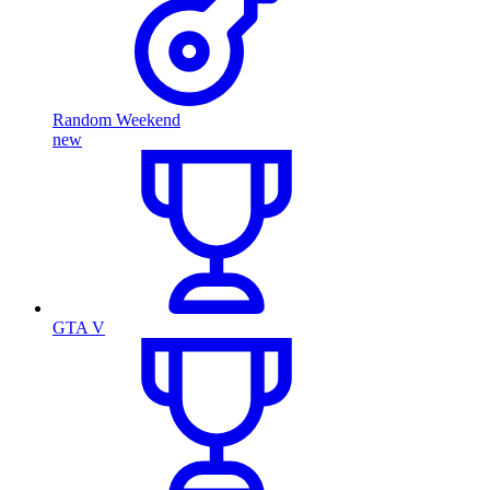
Random Weekend
new
GTA V