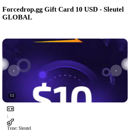
Forcedrop.gg Gift Card 10 USD - Sleutel
GLOBAL
1
/
2
:
Type
:
Sleutel