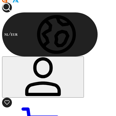
NL
EUR