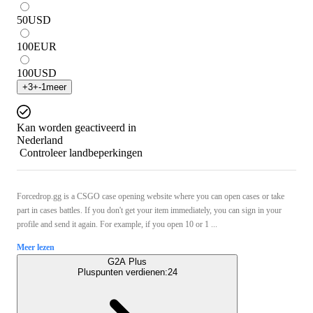
50
USD
100
EUR
100
USD
+
3
+
-1
meer
Kan worden geactiveerd in
Nederland
Controleer landbeperkingen
Forcedrop.gg is a CSGO case opening website where you can open cases or take
part in cases battles. If you don't get your item immediately, you can sign in your
profile and send it again. For example, if you open 10 or 1 ...
Meer lezen
G2A Plus
Pluspunten verdienen:
24