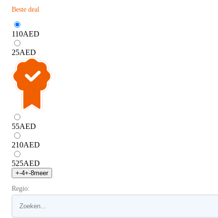
Beste deal
110
AED
25
AED
55
AED
210
AED
525
AED
+
-4
+
-8
meer
Regio: