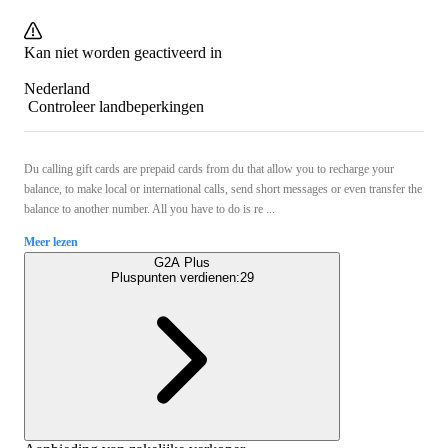
Kan niet worden geactiveerd in
Nederland
Controleer landbeperkingen
Du calling gift cards are prepaid cards from du that allow you to recharge your
balance, to make local or international calls, send short messages or even transfer the
balance to another number. All you have to do is re ...
Meer lezen
G2A Plus
Pluspunten verdienen:
29