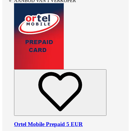
AANBOD VAN 1 VERKOPER
Ortel Mobile Prepaid 5 EUR