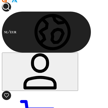
NL
EUR