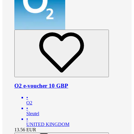
O2 e-voucher 10 GBP
•
O2
•
Sleutel
•
UNITED KINGDOM
13.56
EUR