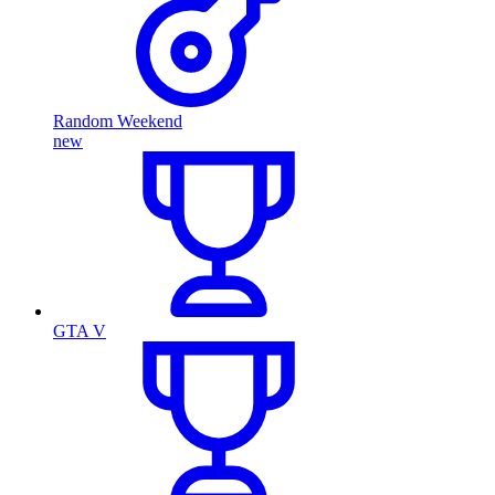
Random Weekend
new
GTA V