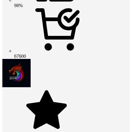
98%
67600