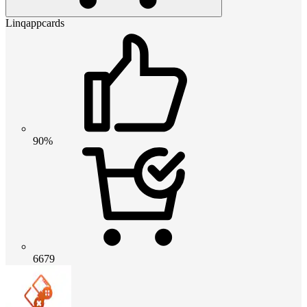
Linqappcards
90%
6679