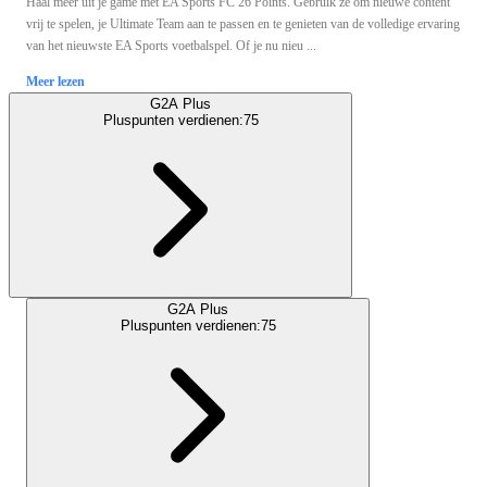
Haal meer uit je game met EA Sports FC 26 Points. Gebruik ze om nieuwe content
vrij te spelen, je Ultimate Team aan te passen en te genieten van de volledige ervaring
van het nieuwste EA Sports voetbalspel. Of je nu nieu ...
Meer lezen
G2A Plus
Pluspunten verdienen:
75
G2A Plus
Pluspunten verdienen:
75