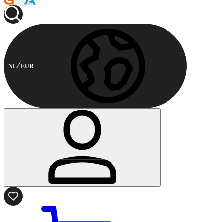
NL
EUR