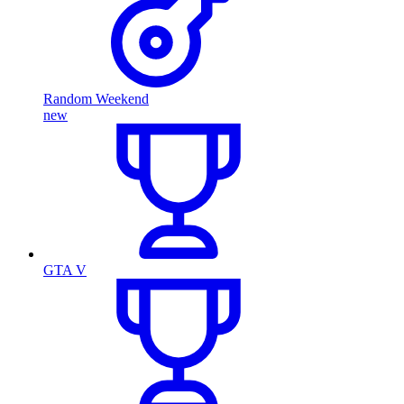
Random Weekend
new
GTA V