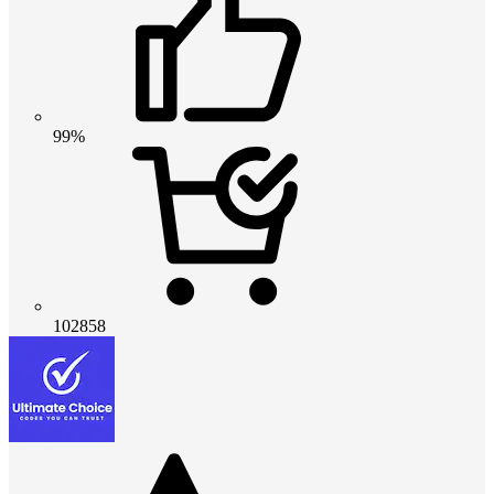
99%
102858