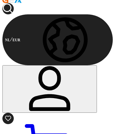
NL
EUR