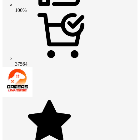
100%
37564