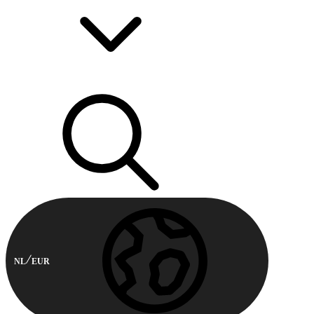
NL
EUR