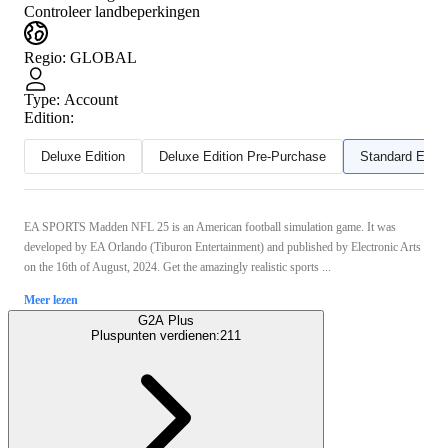
Controleer landbeperkingen
Regio
:
GLOBAL
Type
:
Account
Edition:
Deluxe Edition
Deluxe Edition Pre-Purchase
Standard Editi
EA SPORTS Madden NFL 25 is an American football simulation game. It was
developed by EA Orlando (Tiburon Entertainment) and published by Electronic Arts
on the 16th of August, 2024. Get the amazingly realistic sports ...
Meer lezen
G2A Plus
Pluspunten verdienen:
211