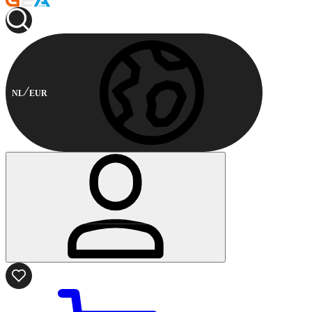
NL
EUR