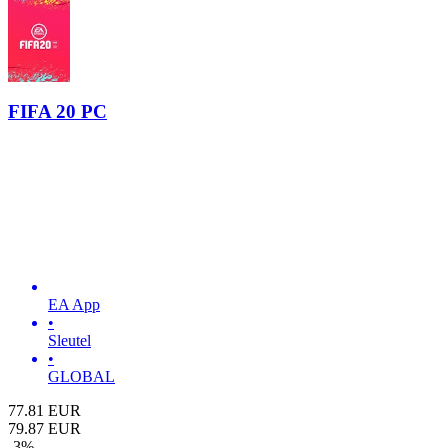
FIFA 20 PC
EA App
•
Sleutel
•
GLOBAL
77.81
EUR
79.87
EUR
-
3
%