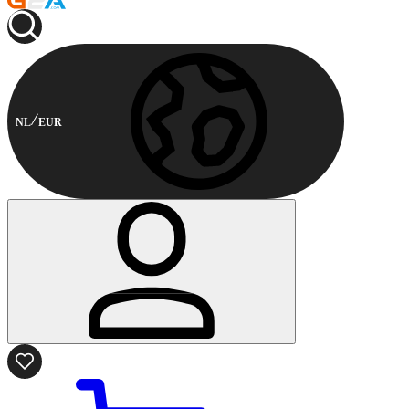
NL
EUR