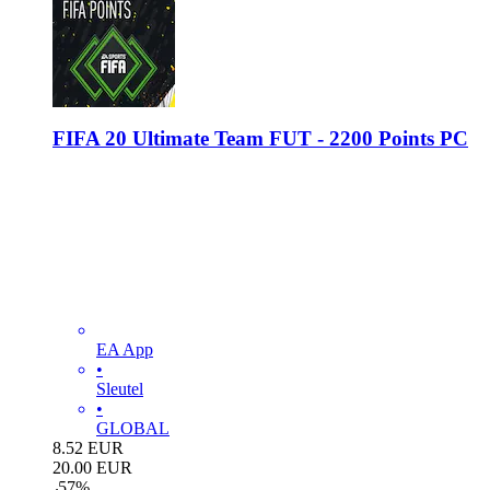
FIFA 20 Ultimate Team FUT - 2200 Points PC
EA App
•
Sleutel
•
GLOBAL
8.52
EUR
20.00
EUR
-
57
%