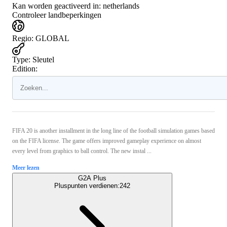
Kan worden geactiveerd in:
netherlands
Controleer landbeperkingen
Regio
:
GLOBAL
Type
:
Sleutel
Edition:
FIFA 20 is another installment in the long line of the football simulation games based
on the FIFA license. The game offers improved gameplay experience on almost
every level from graphics to ball control. The new instal ...
Meer lezen
G2A Plus
Pluspunten verdienen:
242