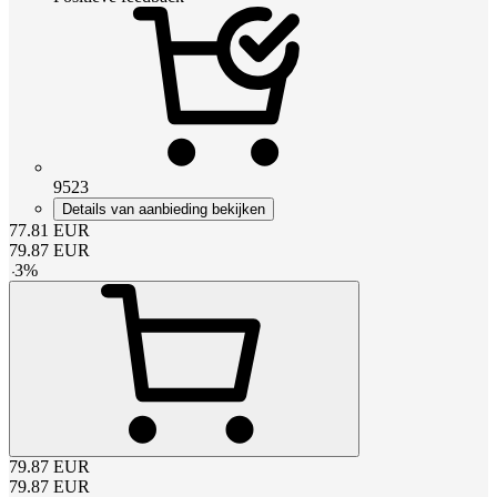
9523
Details van aanbieding bekijken
77.81
EUR
79.87
EUR
-
3
%
79.87
EUR
79.87
EUR