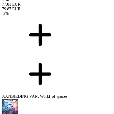
77.81
EUR
79.87
EUR
-
3
%
AANBIEDING VAN: World_of_games