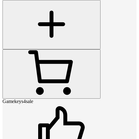
Gamekeys4sale