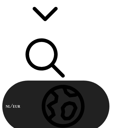
NL
EUR