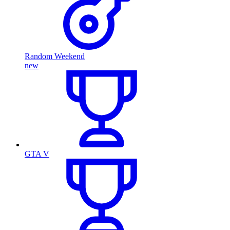
Random Weekend
new
GTA V