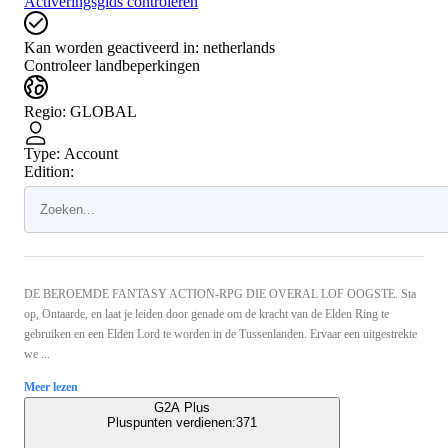
Activeringsgids controleren
Kan worden geactiveerd in:
netherlands
Controleer landbeperkingen
Regio
:
GLOBAL
Type
:
Account
Edition:
DE BEROEMDE FANTASY ACTION-RPG DIE OVERAL LOF OOGSTE. Sta
op, Ontaarde, en laat je leiden door genade om de kracht van de Elden Ring te
gebruiken en een Elden Lord te worden in de Tussenlanden. Ervaar een uitgestrekte
we ...
Meer lezen
G2A Plus
Pluspunten verdienen:
371