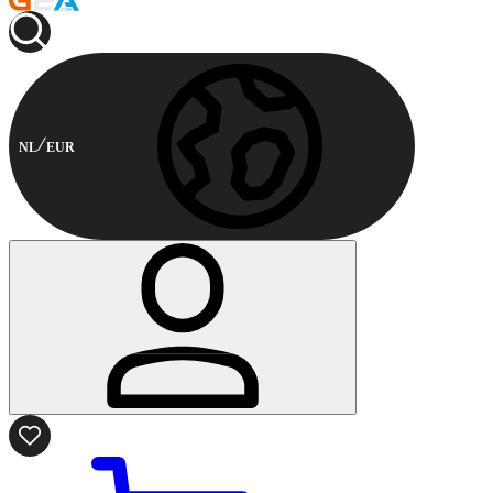
NL
EUR