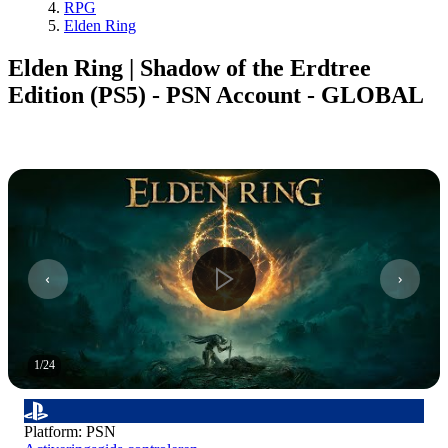
RPG
Elden Ring
Elden Ring | Shadow of the Erdtree
Edition (PS5) - PSN Account - GLOBAL
1
/
24
Platform
:
PSN