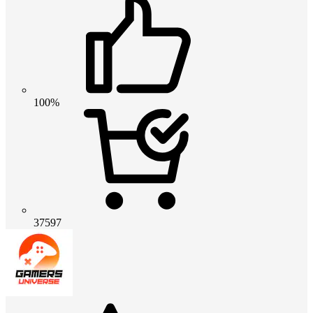
100%
37597