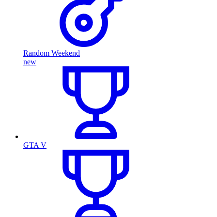
Random Weekend
new
GTA V