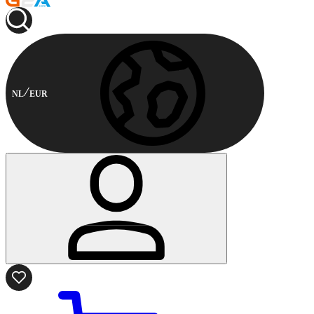
NL
EUR