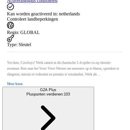
Activeringsgids controleren
Kan worden geactiveerd in:
netherlands
Controleer landbeperkingen
Regio
:
GLOBAL
Type
:
Sleutel
Yee-haw, Cowboys! Werk samen in dit chaotische 1-4-speler co-op shooter-
avontuur. Reis naar het Verre Verre Westen om monsters op te blazen, spreuken te
slingeren, missies te voltooien en premies te verzamelen. Werk als ...
Meer lezen
G2A Plus
Pluspunten verdienen:
103