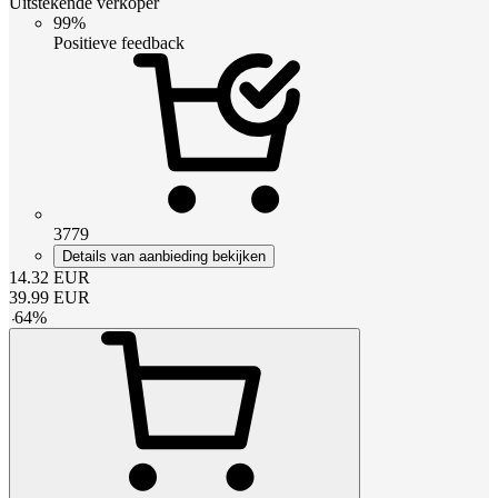
Uitstekende verkoper
99%
Positieve feedback
3779
Details van aanbieding bekijken
14.32
EUR
39.99
EUR
-
64
%