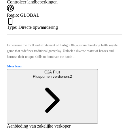
Controleer landbeperkingen
Regio
:
GLOBAL
Type
:
Directe opwaardering
Experience the thrill and excitement of Farlight 84, a groundbreaking battle royale
game that redefines traditional gameplay. Unlock a diverse roster of heroes and
harness their unique skills to dominate the battle ...
Meer lezen
G2A Plus
Pluspunten verdienen:
2
Aanbieding van zakelijke verkoper