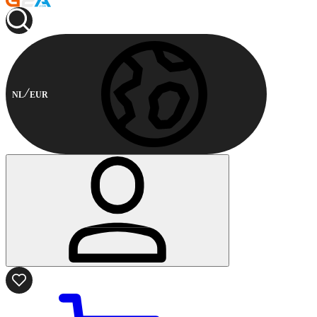
NL
EUR