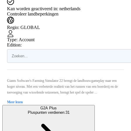
Kan worden geactiveerd in:
netherlands
Controleer landbeperkingen
Regio
:
GLOBAL
Type
:
Account
Edition:
Giants Software's Farming Simulator 22 brengt de landbouwgameplay naar een
hoger niveau. Met een verbeterde realiteit van het runnen van een boerderij en de
toevoeging van wisselende seizoenen, brengt het spel de speler ...
Meer lezen
G2A Plus
Pluspunten verdienen:
31