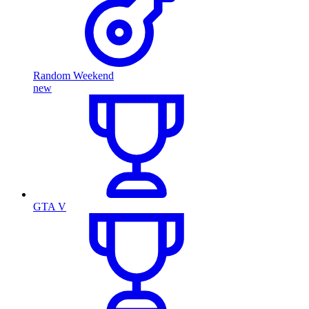
Random Weekend
new
GTA V