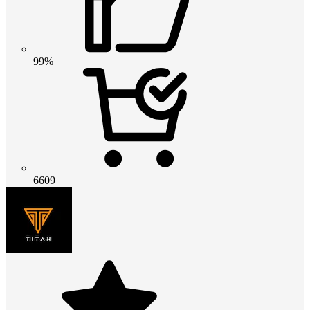
99%
6609