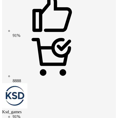
91%
8888
Ksd_games
91%