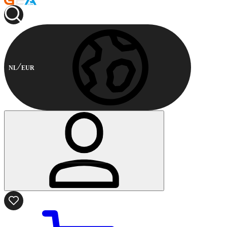
NL
EUR